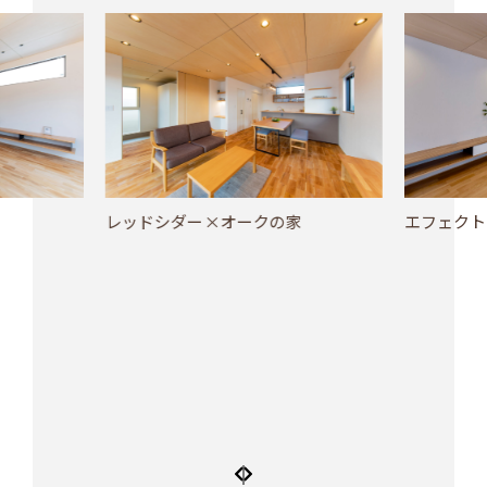
レッドシダー×オークの家
エフェクト